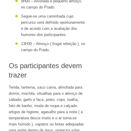
9H00 – Alvorada e pequeno almoço,
no campo do Prado.
Segue-se uma caminhada cujo
percurso será definido oportunamente
e de acordo com a avaliação dos
humores dos participantes.
13H30 – Almoço ( frugal refeição ), no
campo do Prado.
Os participantes devem
trazer
Tenda, lanterna, saco cama, almofada para
dormir, mochila, vitualhas para o almoço de
sábado, garfo e faca, prato, copo, toalha,
fato de banho, muda de roupa e calçado,
artigos de higiene, agasalho para a noite ( a
temperatura desce muito e o ar torna-se
mais húmido ), sapatos ou botas adequadas
para andar dentro de água, protector solar,