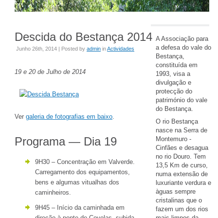
Descida do Bestança 2014
A Associação para
a defesa do vale do
Junho 26th, 2014 | Posted by
admin
in
Actividades
Bestança,
constituída em
19 e 20 de Julho de 2014
1993, visa a
divulgação e
protecção do
património do vale
do Bestança.
Ver
galeria de fotografias em baixo
.
O rio Bestança
nasce na Serra de
Programa — Dia 19
Montemuro -
Cinfães e desagua
no rio Douro. Tem
9H30 – Concentração em Valverde.
13,5 Km de curso,
Carregamento dos equipamentos,
numa extensão de
bens e algumas vitualhas dos
luxuriante verdura e
àguas sempre
caminheiros.
cristalinas que o
9H45 – Início da caminhada em
fazem um dos rios
direção à ponte de Covelas, subida
mais limpos da